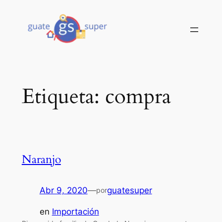
Saltar
al
contenido
Etiqueta:
compra
Naranjo
Abr 9, 2020
—
guatesuper
por
en
Importación